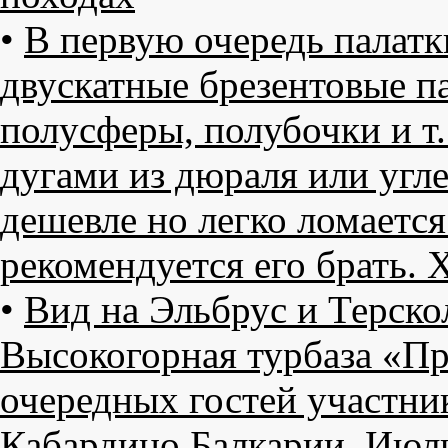
•
В первую очередь палатк
двускатные брезентовые па
полусферы, полубочки и т.
дугами из дюраля или угле
дешевле но легко ломается
рекомендуется его брать. 
•
Вид на Эльбрус и Терско
Высокогорная турбаза «П
очередных гостей участн
Кабардино Балкарии. Июль