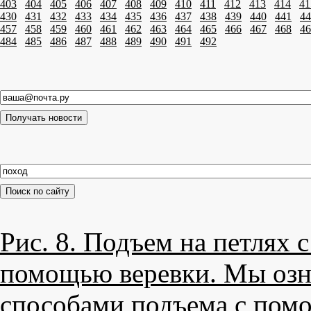
403
404
405
406
407
408
409
410
411
412
413
414
41
430
431
432
433
434
435
436
437
438
439
440
441
44
457
458
459
460
461
462
463
464
465
466
467
468
46
484
485
486
487
488
489
490
491
492
Рис. 8. Подъем на петлях 
помощью веревки. Мы озн
способами подъема с пом