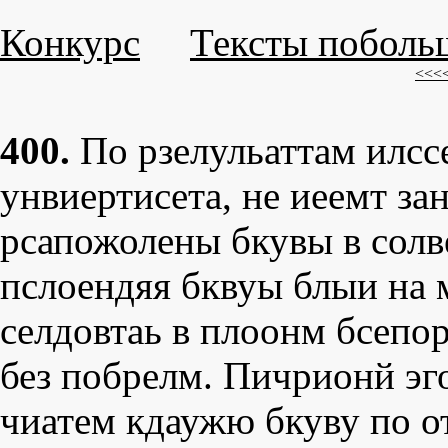
Конкурс
Тексты поболь
<<<
400.
По рзелульаттам илсс
унвиертисета, не иеемт за
рсапожолены бкувы в солве
пслоендяя бквуы блыи на 
селдовтаь в плоонм бсепор
без побрелм. Пичрионй эго
чиатем кдаужю бкуву по от