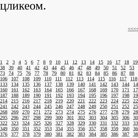
цликеом.
<<<
1
2
3
4
5
6
7
8
9
10
11
12
13
14
15
16
17
18
19
38
39
40
41
42
43
44
45
46
47
48
49
50
51
52
53
73
74
75
76
77
78
79
80
81
82
83
84
85
86
87
88
106
107
108
109
110
111
112
113
114
115
116
117
118
133
134
135
136
137
138
139
140
141
142
143
144
14
160
161
162
163
164
165
166
167
168
169
170
171
17
187
188
189
190
191
192
193
194
195
196
197
198
19
214
215
216
217
218
219
220
221
222
223
224
225
22
241
242
243
244
245
246
247
248
249
250
251
252
25
268
269
270
271
272
273
274
275
276
277
278
279
28
295
296
297
298
299
300
301
302
303
304
305
306
30
322
323
324
325
326
327
328
329
330
331
332
333
33
349
350
351
352
353
354
355
356
357
358
359
360
36
376
377
378
379
380
381
382
383
384
385
386
387
38