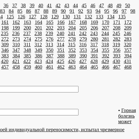
36
37
38
39
40
41
42
43
44
45
46
47
48
49
50
83
84
85
86
87
88
89
90
91
92
93
94
95
96
97
98
24
125
126
127
128
129
130
131
132
133
134
135
161
162
163
164
165
166
167
168
169
170
171
172
198
199
200
201
202
203
204
205
206
207
208
209
235
236
237
238
239
240
241
242
243
244
245
246
272
273
274
275
276
277
278
279
280
281
282
283
309
310
311
312
313
314
315
316
317
318
319
320
346
347
348
349
350
351
352
353
354
355
356
357
383
384
385
386
387
388
389
390
391
392
393
394
420
421
422
423
424
425
426
427
428
429
430
431
457
458
459
460
461
462
463
464
465
466
467
468
•
Горная
болезнь
может
своей индивидуальной переносимости, испытал чрезмерное