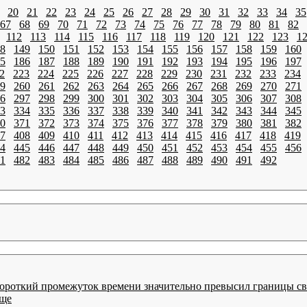
20
21
22
23
24
25
26
27
28
29
30
31
32
33
34
35
67
68
69
70
71
72
73
74
75
76
77
78
79
80
81
82
112
113
114
115
116
117
118
119
120
121
122
123
1
8
149
150
151
152
153
154
155
156
157
158
159
160
5
186
187
188
189
190
191
192
193
194
195
196
197
2
223
224
225
226
227
228
229
230
231
232
233
234
9
260
261
262
263
264
265
266
267
268
269
270
271
6
297
298
299
300
301
302
303
304
305
306
307
308
3
334
335
336
337
338
339
340
341
342
343
344
345
0
371
372
373
374
375
376
377
378
379
380
381
382
7
408
409
410
411
412
413
414
415
416
417
418
419
4
445
446
447
448
449
450
451
452
453
454
455
456
1
482
483
484
485
486
487
488
489
490
491
492
за короткий промежуток времени значительно превысил границы 
аще