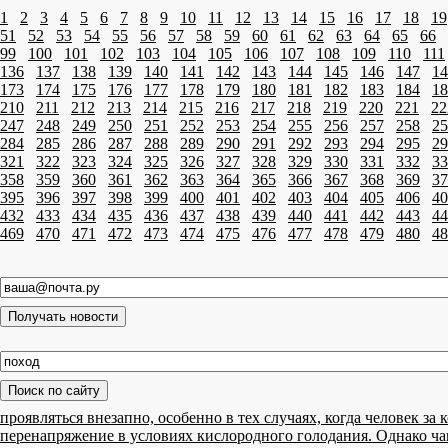
1
2
3
4
5
6
7
8
9
10
11
12
13
14
15
16
17
18
19
51
52
53
54
55
56
57
58
59
60
61
62
63
64
65
66
99
100
101
102
103
104
105
106
107
108
109
110
111
136
137
138
139
140
141
142
143
144
145
146
147
14
173
174
175
176
177
178
179
180
181
182
183
184
18
210
211
212
213
214
215
216
217
218
219
220
221
22
247
248
249
250
251
252
253
254
255
256
257
258
25
284
285
286
287
288
289
290
291
292
293
294
295
29
321
322
323
324
325
326
327
328
329
330
331
332
33
358
359
360
361
362
363
364
365
366
367
368
369
37
395
396
397
398
399
400
401
402
403
404
405
406
40
432
433
434
435
436
437
438
439
440
441
442
443
44
469
470
471
472
473
474
475
476
477
478
479
480
48
проявляться внезапно, особенно в тех случаях, когда человек 
перенапряжение в условиях кислородного голодания. Однако ч