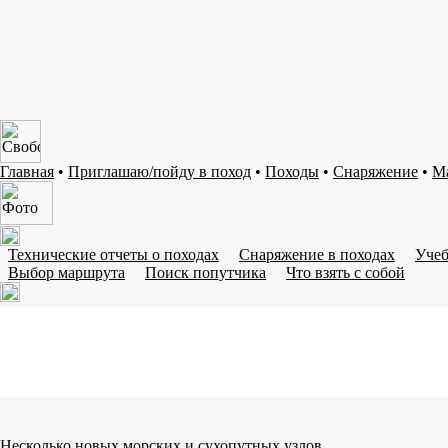
Главная
•
Приглашаю/пойду в поход
•
Походы
•
Снаряжение
•
М
Технические отчеты о походах
Снаряжение в походах
Учеб
Выбор маршрута
Поиск попутчика
Что взять с собой
Несколько новых морских и сухопутных узлов