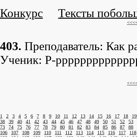
Конкурс
Тексты поболь
<<<
403.
Пpеподаватель: Как p
Ученик: P-ppppppppppppp
<<<
1
2
3
4
5
6
7
8
9
10
11
12
13
14
15
16
17
18
19
38
39
40
41
42
43
44
45
46
47
48
49
50
51
52
53
73
74
75
76
77
78
79
80
81
82
83
84
85
86
87
88
106
107
108
109
110
111
112
113
114
115
116
117
118