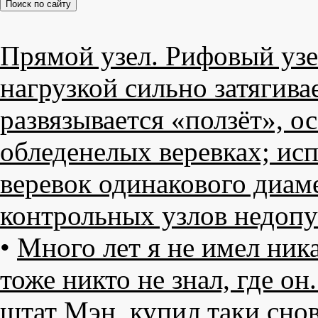
Прямой узел. Рифовый узел
нагрузкой сильно затягива
развязывается «ползёт», о
обледенелых веревках; исп
веревок одинакового диаме
контрольных узлов недопу
•
Много лет я не имел ник
тоже никто не знал, где он
штат Мэн, купил таки снов