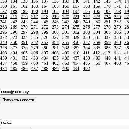
133
134
135
136
137
138
139
140
141
142
143
144
14
160
161
162
163
164
165
166
167
168
169
170
171
17
187
188
189
190
191
192
193
194
195
196
197
198
19
214
215
216
217
218
219
220
221
222
223
224
225
22
241
242
243
244
245
246
247
248
249
250
251
252
25
268
269
270
271
272
273
274
275
276
277
278
279
28
295
296
297
298
299
300
301
302
303
304
305
306
30
322
323
324
325
326
327
328
329
330
331
332
333
33
349
350
351
352
353
354
355
356
357
358
359
360
36
376
377
378
379
380
381
382
383
384
385
386
387
38
403
404
405
406
407
408
409
410
411
412
413
414
41
430
431
432
433
434
435
436
437
438
439
440
441
44
457
458
459
460
461
462
463
464
465
466
467
468
46
484
485
486
487
488
489
490
491
492